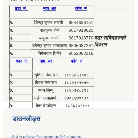
वडा नं
नाम,थर
फोन नं
१.
देवेन्द्र कुमार लावती
9844636151
२.
बालकृष्ण शेर्मा
9817919620
वडा सचिवहरुको
३.
बाबुराम कार्की
9817913776
विवरण
४.
फगेन्द्र कुमार सम्बाहाम्फे
9806087261
५.
निर्मलराज घिमिरे
9852062216
वडा नं
नाम,थर
फोन नं
१.
सुशिला नेम्वाङ्ग
९८१६७६३०४६
२.
दिपक नेम्वाङ्ग
९८२४९८१७१७
३.
पवन लिम्बु
९८४०३४८३९८
४.
दर्शन सम्बाहाम्फे
९७०६४७५०३०
५.
केश चेम्जोङ्ग
९८१६९७१८५८
डाउनलोड्स
वि नं ७ मनोसामाजिक परामर्श कर्ताको पाठ्यक्रम