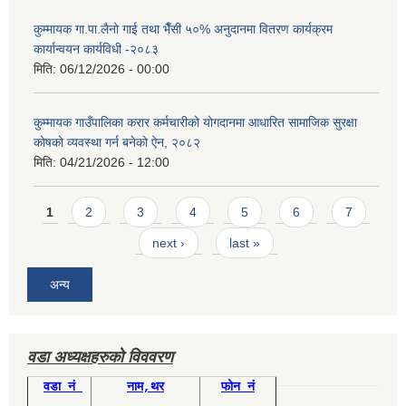
कुम्मायक गा.पा.लैनो गाई तथा भैँसी ५०% अनुदानमा वितरण कार्यक्रम
कार्यान्वयन कार्यविधी -२०८३
मिति:
06/12/2026 - 00:00
कुम्मायक गाउँपालिका करार कर्मचारीको योगदानमा आधारित सामाजिक सुरक्षा
कोषको व्यवस्था गर्न बनेको ऐन, २०८२
मिति:
04/21/2026 - 12:00
Pages
1
2
3
4
5
6
7
next ›
last »
अन्य
वडा अध्यक्षहरुको विववरण
वडा नं
नाम,थर
फोन नं