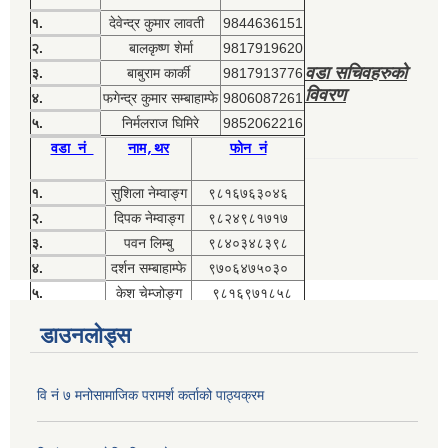
१.
देवेन्द्र कुमार लावती
9844636151
२.
बालकृष्ण शेर्मा
9817919620
वडा सचिवहरुको
३.
बाबुराम कार्की
9817913776
विवरण
४.
फगेन्द्र कुमार सम्बाहाम्फे
9806087261
५.
निर्मलराज घिमिरे
9852062216
वडा नं
नाम,थर
फोन नं
१.
सुशिला नेम्वाङ्ग
९८१६७६३०४६
२.
दिपक नेम्वाङ्ग
९८२४९८१७१७
३.
पवन लिम्बु
९८४०३४८३९८
४.
दर्शन सम्बाहाम्फे
९७०६४७५०३०
५.
केश चेम्जोङ्ग
९८१६९७१८५८
डाउनलोड्स
वि नं ७ मनोसामाजिक परामर्श कर्ताको पाठ्यक्रम