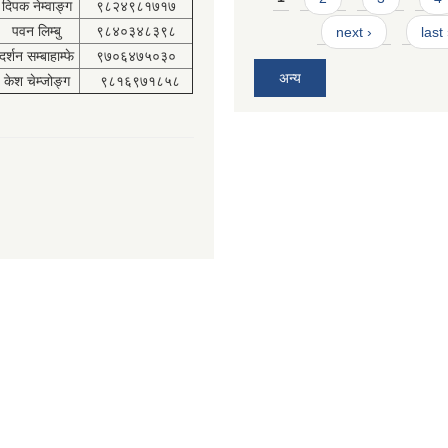
दिपक नेम्वाङ्ग
९८२४९८१७१७
पवन लिम्बु
९८४०३४८३९८
next ›
last
दर्शन सम्बाहाम्फे
९७०६४७५०३०
अन्य
केश चेम्जोङ्ग
९८१६९७१८५८