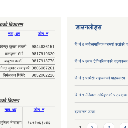
हरुको विववरण
डाउनलोड्स
नाम,थर
फोन नं
वि नं ७ मनोसामाजिक परामर्श कर्ताको प
देवेन्द्र कुमार लावती
9844636151
बालकृष्ण शेर्मा
9817919620
बाबुराम कार्की
9817913776
वि नं ५ ल्याब टेक्निसियनको पाठ्यक्रम
ेन्द्र कुमार सम्बाहाम्फे
9806087261
निर्मलराज घिमिरे
9852062216
वि नं ३ फार्मेसी सहायकको पाठ्यक्रम
वि नं १ मेडिकल अधिकृतको पाठ्यक्रम
ुको विवरण
नाम,थर
फोन नं
दरखास्त फारम
सुशिला नेम्वाङ्ग
९८१६७६३०४६
Pages
1
2
3
4