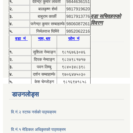
१.
देवेन्द्र कुमार लावती
9844636151
२.
बालकृष्ण शेर्मा
9817919620
वडा सचिवहरुको
३.
बाबुराम कार्की
9817913776
विवरण
४.
फगेन्द्र कुमार सम्बाहाम्फे
9806087261
५.
निर्मलराज घिमिरे
9852062216
वडा नं
नाम,थर
फोन नं
१.
सुशिला नेम्वाङ्ग
९८१६७६३०४६
२.
दिपक नेम्वाङ्ग
९८२४९८१७१७
३.
पवन लिम्बु
९८४०३४८३९८
४.
दर्शन सम्बाहाम्फे
९७०६४७५०३०
५.
केश चेम्जोङ्ग
९८१६९७१८५८
डाउनलोड्स
वि.नं.२ स्टाफ नर्सको पाठ्यक्रम
वि.नं.१ मेडिकल अधिकृतको पाठ्यक्रम