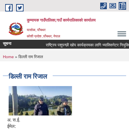
Skip to main content
कुम्मायक गाउँपालिका,गाउँ कार्यपालिकाको कार्यालय
यासोक, पाँचथर
कोशी प्रदेश ,पाँचथर, नेपाल
सूचना
राष्ट्रिय पशुपन्छी खोप कार्यक्रमका लागि भ्याक्सिनेटर नियुक्तिको
You are here
Home
» डिल्ली राम रिजाल
डिल्ली राम रिजाल
अ. स.ई.
ईमेल: