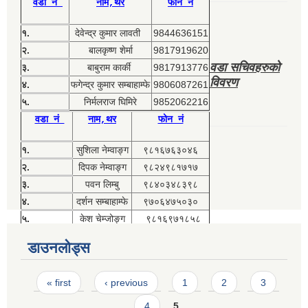
वडा नं
नाम,थर
फोन नं
१.
देवेन्द्र कुमार लावती
9844636151
२.
बालकृष्ण शेर्मा
9817919620
वडा सचिवहरुको
३.
बाबुराम कार्की
9817913776
विवरण
४.
फगेन्द्र कुमार सम्बाहाम्फे
9806087261
५.
निर्मलराज घिमिरे
9852062216
वडा नं
नाम,थर
फोन नं
१.
सुशिला नेम्वाङ्ग
९८१६७६३०४६
२.
दिपक नेम्वाङ्ग
९८२४९८१७१७
३.
पवन लिम्बु
९८४०३४८३९८
४.
दर्शन सम्बाहाम्फे
९७०६४७५०३०
५.
केश चेम्जोङ्ग
९८१६९७१८५८
डाउनलोड्स
Pages
« first
‹ previous
1
2
3
4
5