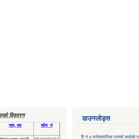
हरुको विववरण
डाउनलोड्स
नाम,थर
फोन नं
वि नं ७ मनोसामाजिक परामर्श कर्ताको प