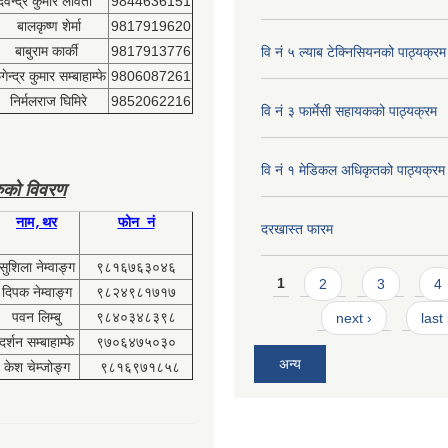
देवेन्द्र कुमार लावती
9844636151
बालकृष्ण शेर्मा
9817919620
बाबुराम कार्की
9817913776
वि नं ५ ल्याब टेक्निसियनको पाठ्यक्रम
ेन्द्र कुमार सम्बाहाम्फे
9806087261
निर्मलराज घिमिरे
9852062216
वि नं ३ फार्मेसी सहायकको पाठ्यक्रम
वि नं १ मेडिकल अधिकृतको पाठ्यक्रम
ुको विवरण
नाम,थर
फोन नं
दरखास्त फारम
सुशिला नेम्वाङ्ग
९८१६७६३०४६
Pages
1
2
3
4
दिपक नेम्वाङ्ग
९८२४९८१७१७
पवन लिम्बु
९८४०३४८३९८
next ›
last
दर्शन सम्बाहाम्फे
९७०६४७५०३०
अन्य
केश चेम्जोङ्ग
९८१६९७१८५८