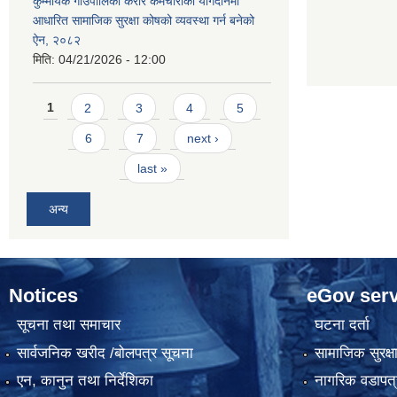
कुम्मायक गाउँपालिका करार कर्मचारीको योगदानमा
आधारित सामाजिक सुरक्षा कोषको व्यवस्था गर्न बनेको
ऐन, २०८२
मिति:
04/21/2026 - 12:00
Pages
1
2
3
4
5
6
7
next ›
last »
अन्य
Notices
eGov serv
सूचना तथा समाचार
घटना दर्ता
सार्वजनिक खरीद /बोलपत्र सूचना
सामाजिक सुरक्ष
एन, कानुन तथा निर्देशिका
नागरिक वडापत्