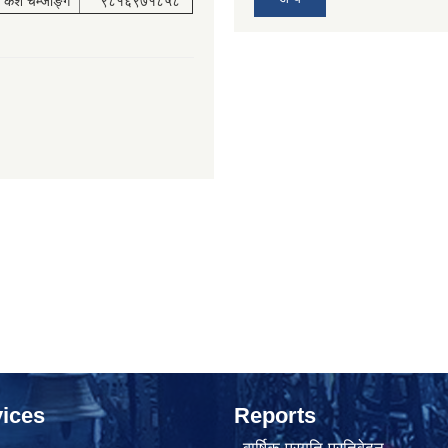
केश चेम्जोङ्ग
९८१६९७१८५८
ices
Reports