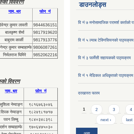
हरुको विववरण
डाउनलोड्स
नाम,थर
फोन नं
वि नं ७ मनोसामाजिक परामर्श कर्ताको प
देवेन्द्र कुमार लावती
9844636151
बालकृष्ण शेर्मा
9817919620
बाबुराम कार्की
9817913776
वि नं ५ ल्याब टेक्निसियनको पाठ्यक्रम
ेन्द्र कुमार सम्बाहाम्फे
9806087261
निर्मलराज घिमिरे
9852062216
वि नं ३ फार्मेसी सहायकको पाठ्यक्रम
वि नं १ मेडिकल अधिकृतको पाठ्यक्रम
ुको विवरण
नाम,थर
फोन नं
दरखास्त फारम
सुशिला नेम्वाङ्ग
९८१६७६३०४६
Pages
1
2
3
4
दिपक नेम्वाङ्ग
९८२४९८१७१७
पवन लिम्बु
९८४०३४८३९८
next ›
last
दर्शन सम्बाहाम्फे
९७०६४७५०३०
अन्य