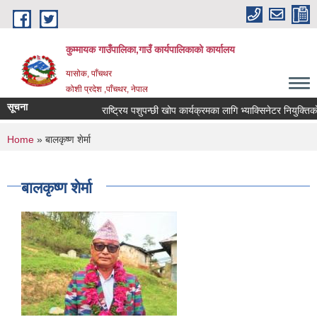
Skip to main content
कुम्मायक गाउँपालिका,गाउँ कार्यपालिकाको कार्यालय
यासोक, पाँचथर
कोशी प्रदेश ,पाँचथर, नेपाल
सूचना
राष्ट्रिय पशुपन्छी खोप कार्यक्रमका लागि भ्याक्सिनेटर नियुक्तिको आव
You are here
Home
» बालकृष्ण शेर्मा
बालकृष्ण शेर्मा