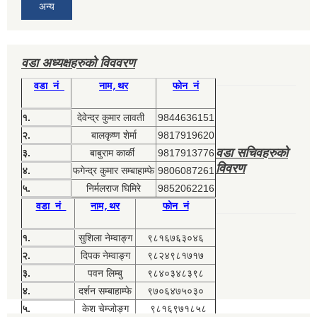
अन्य
वडा अध्यक्षहरुको विववरण
वडा नं
नाम,थर
फोन नं
१.
देवेन्द्र कुमार लावती
9844636151
२.
बालकृष्ण शेर्मा
9817919620
वडा सचिवहरुको
३.
बाबुराम कार्की
9817913776
विवरण
४.
फगेन्द्र कुमार सम्बाहाम्फे
9806087261
५.
निर्मलराज घिमिरे
9852062216
वडा नं
नाम,थर
फोन नं
१.
सुशिला नेम्वाङ्ग
९८१६७६३०४६
२.
दिपक नेम्वाङ्ग
९८२४९८१७१७
३.
पवन लिम्बु
९८४०३४८३९८
४.
दर्शन सम्बाहाम्फे
९७०६४७५०३०
५.
केश चेम्जोङ्ग
९८१६९७१८५८