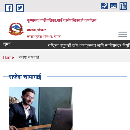
Skip to main content
कुम्मायक गाउँपालिका,गाउँ कार्यपालिकाको कार्यालय
यासोक, पाँचथर
कोशी प्रदेश ,पाँचथर, नेपाल
सूचना
राष्ट्रिय पशुपन्छी खोप कार्यक्रमका लागि भ्याक्सिनेटर नियुक्तिक
You are here
Home
» राजेश चापागाई
राजेश चापागाई