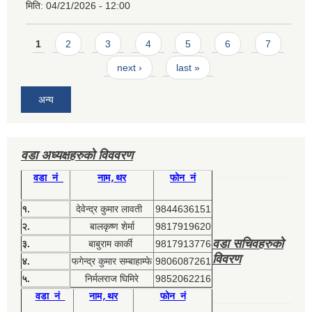
मिति:
04/21/2026 - 12:00
Pages
1
2
3
4
5
6
7
next ›
last »
अन्य
वडा अध्यक्षहरुको विववरण
वडा नं
नाम,थर
फोन नं
१.
देवेन्द्र कुमार लावती
9844636151
२.
बालकृष्ण शेर्मा
9817919620
वडा सचिवहरुको
३.
बाबुराम कार्की
9817913776
विवरण
४.
फगेन्द्र कुमार सम्बाहाम्फे
9806087261
५.
निर्मलराज घिमिरे
9852062216
वडा नं
नाम,थर
फोन नं