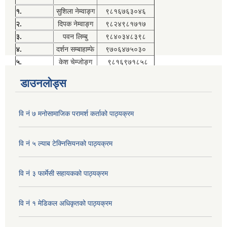
१.
सुशिला नेम्वाङ्ग
९८१६७६३०४६
२.
दिपक नेम्वाङ्ग
९८२४९८१७१७
३.
पवन लिम्बु
९८४०३४८३९८
४.
दर्शन सम्बाहाम्फे
९७०६४७५०३०
५.
केश चेम्जोङ्ग
९८१६९७१८५८
डाउनलोड्स
वि नं ७ मनोसामाजिक परामर्श कर्ताको पाठ्यक्रम
वि नं ५ ल्याब टेक्निसियनको पाठ्यक्रम
वि नं ३ फार्मेसी सहायकको पाठ्यक्रम
वि नं १ मेडिकल अधिकृतको पाठ्यक्रम