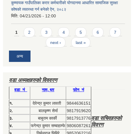
कुम्मायक गाउँपालिका करार कर्मचारीको योगदानमा आधारित सामाजिक सुरक्षा
कोषको व्यवस्था गर्न बनेको ऐन, २०८२
मिति:
04/21/2026 - 12:00
Pages
1
2
3
4
5
6
7
next ›
last »
अन्य
वडा अध्यक्षहरुको विववरण
वडा नं
नाम,थर
फोन नं
१.
देवेन्द्र कुमार लावती
9844636151
२.
बालकृष्ण शेर्मा
9817919620
वडा सचिवहरुको
३.
बाबुराम कार्की
9817913776
विवरण
४.
फगेन्द्र कुमार सम्बाहाम्फे
9806087261
५.
निर्मलराज घिमिरे
9852062216