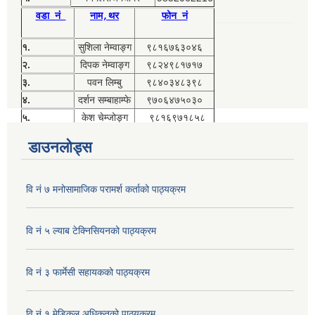
वडा नं
नाम,थर
फोन नं
१.
सुशिला नेम्वाङ्ग
९८१६७६३०४६
२.
दिपक नेम्वाङ्ग
९८२४९८१७१७
३.
पवन लिम्बु
९८४०३४८३९८
४.
दर्शन सम्बाहाम्फे
९७०६४७५०३०
५.
केश चेम्जोङ्ग
९८१६९७१८५८
डाउनलोड्स
वि नं ७ मनोसामाजिक परामर्श कर्ताको पाठ्यक्रम
वि नं ५ ल्याब टेक्निसियनको पाठ्यक्रम
वि नं ३ फार्मेसी सहायकको पाठ्यक्रम
वि नं १ मेडिकल अधिकृतको पाठ्यक्रम