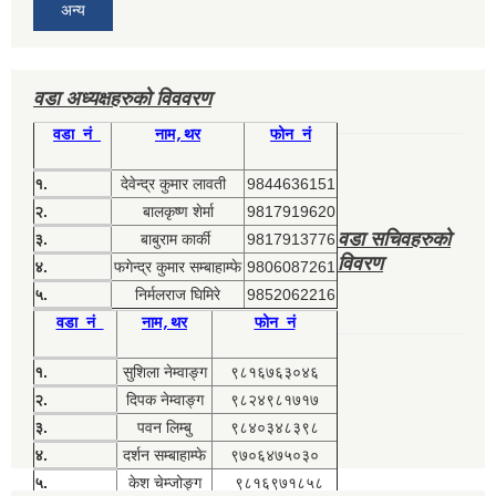
अन्य
वडा अध्यक्षहरुको विववरण
वडा नं
नाम,थर
फोन नं
१.
देवेन्द्र कुमार लावती
9844636151
२.
बालकृष्ण शेर्मा
9817919620
वडा सचिवहरुको
३.
बाबुराम कार्की
9817913776
विवरण
४.
फगेन्द्र कुमार सम्बाहाम्फे
9806087261
५.
निर्मलराज घिमिरे
9852062216
वडा नं
नाम,थर
फोन नं
१.
सुशिला नेम्वाङ्ग
९८१६७६३०४६
२.
दिपक नेम्वाङ्ग
९८२४९८१७१७
३.
पवन लिम्बु
९८४०३४८३९८
४.
दर्शन सम्बाहाम्फे
९७०६४७५०३०
५.
केश चेम्जोङ्ग
९८१६९७१८५८