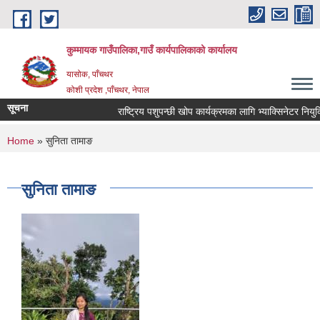
Skip to main content
कुम्मायक गाउँपालिका,गाउँ कार्यपालिकाको कार्यालय
यासोक, पाँचथर
कोशी प्रदेश ,पाँचथर, नेपाल
सूचना
राष्ट्रिय पशुपन्छी खोप कार्यक्रमका लागि भ्याक्सिनेटर नियुक्ति
You are here
Home
» सुनिता तामाङ
सुनिता तामाङ