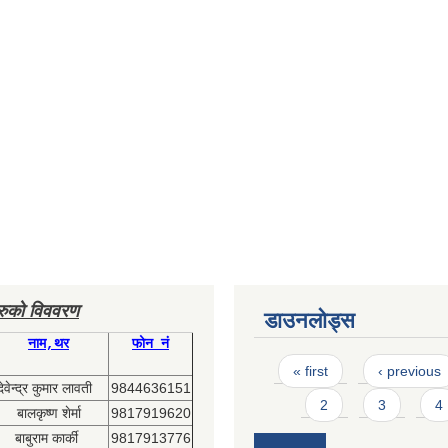
हरुको विववरण
डाउनलोड्स
नाम,थर
फोन नं
Pages
« first
‹ previous
देवेन्द्र कुमार लावती
9844636151
2
3
4
बालकृष्ण शेर्मा
9817919620
बाबुराम कार्की
9817913776