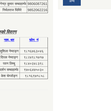
अन्य
ेन्द्र कुमार सम्बाहाम्फे
9806087261
निर्मलराज घिमिरे
9852062216
ुको विवरण
नाम,थर
फोन नं
सुशिला नेम्वाङ्ग
९८१६७६३०४६
दिपक नेम्वाङ्ग
९८२४९८१७१७
पवन लिम्बु
९८४०३४८३९८
दर्शन सम्बाहाम्फे
९७०६४७५०३०
केश चेम्जोङ्ग
९८१६९७१८५८