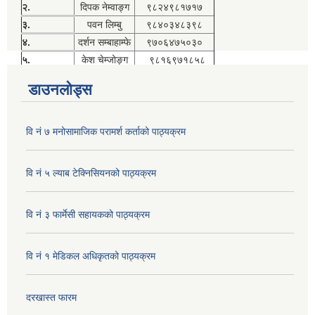
२.
दिपक नेम्वाङ्ग
९८२४९८१७१७
३.
पवन लिम्बु
९८४०३४८३९८
४.
दर्शन सम्बाहाम्फे
९७०६४७५०३०
५.
केश चेम्जोङ्ग
९८१६९७१८५८
डाउनलोड्स
वि नं ७ मनोसामाजिक परामर्श कर्ताको पाठ्यक्रम
वि नं ५ ल्याब टेक्निसियनको पाठ्यक्रम
वि नं ३ फार्मेसी सहायकको पाठ्यक्रम
वि नं १ मेडिकल अधिकृतको पाठ्यक्रम
दरखास्त फारम