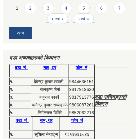
Pages
1
2
3
4
5
6
7
next ›
last »
अन्य
वडा अध्यक्षहरुको विववरण
वडा नं
नाम,थर
फोन नं
१.
देवेन्द्र कुमार लावती
9844636151
२.
बालकृष्ण शेर्मा
9817919620
वडा सचिवहरुको
३.
बाबुराम कार्की
9817913776
विवरण
४.
फगेन्द्र कुमार सम्बाहाम्फे
9806087261
५.
निर्मलराज घिमिरे
9852062216
वडा नं
नाम,थर
फोन नं
१.
सुशिला नेम्वाङ्ग
९८१६७६३०४६