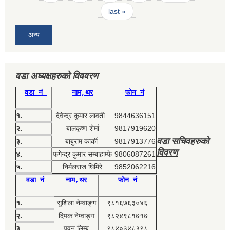
last »
अन्य
वडा अध्यक्षहरुको विववरण
वडा नं
नाम,थर
फोन नं
१.
देवेन्द्र कुमार लावती
9844636151
२.
बालकृष्ण शेर्मा
9817919620
वडा सचिवहरुको
३.
बाबुराम कार्की
9817913776
विवरण
४.
फगेन्द्र कुमार सम्बाहाम्फे
9806087261
५.
निर्मलराज घिमिरे
9852062216
वडा नं
नाम,थर
फोन नं
१.
सुशिला नेम्वाङ्ग
९८१६७६३०४६
२.
दिपक नेम्वाङ्ग
९८२४९८१७१७
३.
पवन लिम्बु
९८४०३४८३९८