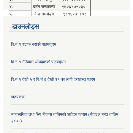
४.
दर्शन सम्बाहाम्फे
९७०६४७५०३०
५.
केश चेम्जोङ्ग
९८१६९७१८५८
डाउनलोड्स
वि.नं.२ स्टाफ नर्सको पाठ्यक्रम
वि.नं.१ मेडिकल अधिकृतको पाठ्यक्रम
वि.नं १ देखी ५ र वि.नं ७ देखी ११ का लागी दरखास्त फारम
पाठ्यक्रम
व्यावसायिक तथा सिप विकास तालिमको आवेदन फाराम (मोवाइल मर्मत तालिम
२०७८)