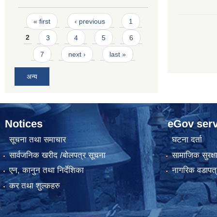
Pages
« first
‹ previous
1
2
3
4
5
6
7
next ›
last »
अन्य
Notices
eGov serv
सूचना तथा समाचार
घटना दर्ता
सार्वजनिक खरीद /बोलपत्र सूचना
सामाजिक सुरक्ष
एन, कानुन तथा निर्देशिका
नागरिक वडापत्
कर तथा शुल्कहरु