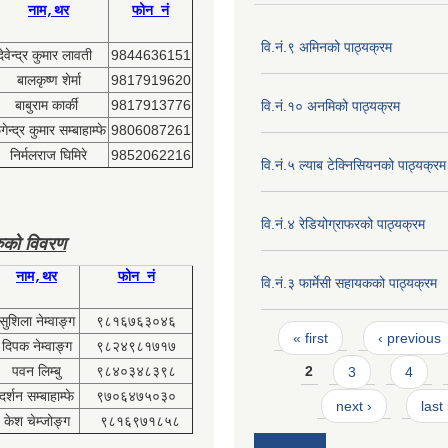
नाम,थर
फोन नं
वि.नं.९ अमिनको पाठ्यक्रम
देवेन्द्र कुमार लावती
9844636151
बालकृष्ण शेर्मा
9817919620
बाबुराम कार्की
9817913776
वि.नं.१० अनमिको पाठ्यक्रम
ेन्द्र कुमार सम्बाहाम्फे
9806087261
निर्मलराज घिमिरे
9852062216
वि.नं.५ ल्याब टेक्निसियनको पाठ्यक्रम
वि.नं.४ रेडियोग्राफरको पाठ्यक्रम
ुको विवरण
नाम,थर
फोन नं
वि.नं.३ फार्मेसी सहायकको पाठ्यक्रम
सुशिला नेम्वाङ्ग
९८१६७६३०४६
Pages
« first
‹ previous
दिपक नेम्वाङ्ग
९८२४९८१७१७
पवन लिम्बु
९८४०३४८३९८
2
3
4
दर्शन सम्बाहाम्फे
९७०६४७५०३०
next ›
last
केश चेम्जोङ्ग
९८१६९७१८५८