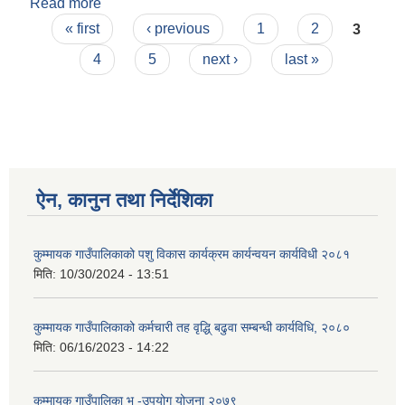
Read more
about आ.व.२०८२/०८३ मिति २०८२ असार १० र २९ गते
Pages
बसेको गाँउ सभाको निर्णयहरु
« first
‹ previous
1
2
3
4
5
next ›
last »
ऐन, कानुन तथा निर्देशिका
कुम्मायक गाउँपालिकाको पशु विकास कार्यक्रम कार्यन्वयन कार्यविधी २०८१
मिति:
10/30/2024 - 13:51
कुम्मायक गाउँपालिकाको कर्मचारी तह वृद्धि् बढुवा सम्बन्धी कार्यविधि, २०८०
मिति:
06/16/2023 - 14:22
कुम्मायक गाउँपालिका भू -उपयोग योजना २०७९