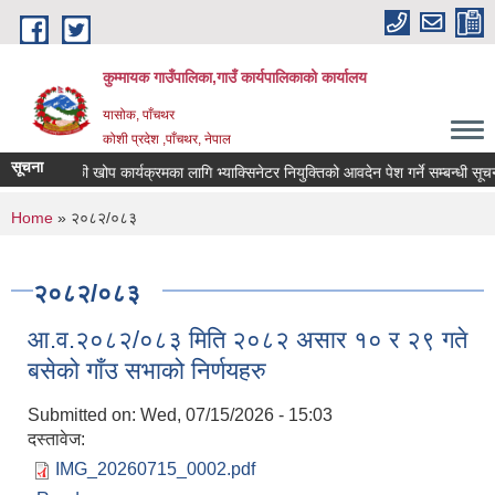
Skip to main content
कुम्मायक गाउँपालिका,गाउँ कार्यपालिकाको कार्यालय
यासोक, पाँचथर
कोशी प्रदेश ,पाँचथर, नेपाल
सूचना
्ट्रिय पशुपन्छी खोप कार्यक्रमका लागि भ्याक्सिनेटर नियुक्तिको आवदेन पेश गर्ने सम्बन्धी सूचना !
You are here
Home
» २०८२/०८३
२०८२/०८३
आ.व.२०८२/०८३ मिति २०८२ असार १० र २९ गते
बसेको गाँउ सभाको निर्णयहरु
Submitted on:
Wed, 07/15/2026 - 15:03
दस्तावेज:
IMG_20260715_0002.pdf