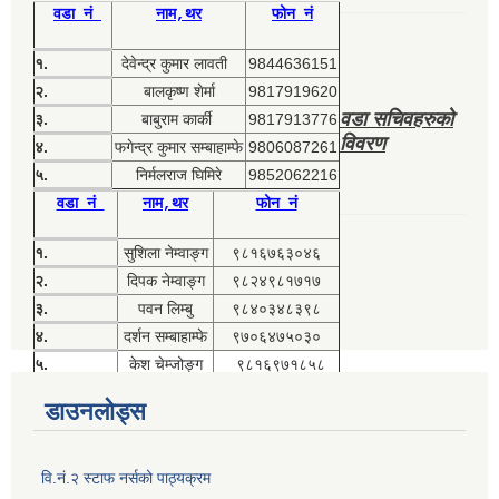
वडा नं
नाम,थर
फोन नं
१.
देवेन्द्र कुमार लावती
9844636151
२.
बालकृष्ण शेर्मा
9817919620
वडा सचिवहरुको
३.
बाबुराम कार्की
9817913776
विवरण
४.
फगेन्द्र कुमार सम्बाहाम्फे
9806087261
५.
निर्मलराज घिमिरे
9852062216
वडा नं
नाम,थर
फोन नं
१.
सुशिला नेम्वाङ्ग
९८१६७६३०४६
२.
दिपक नेम्वाङ्ग
९८२४९८१७१७
३.
पवन लिम्बु
९८४०३४८३९८
४.
दर्शन सम्बाहाम्फे
९७०६४७५०३०
५.
केश चेम्जोङ्ग
९८१६९७१८५८
डाउनलोड्स
वि.नं.२ स्टाफ नर्सको पाठ्यक्रम