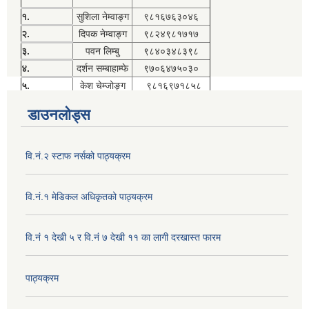
१.
सुशिला नेम्वाङ्ग
९८१६७६३०४६
२.
दिपक नेम्वाङ्ग
९८२४९८१७१७
३.
पवन लिम्बु
९८४०३४८३९८
४.
दर्शन सम्बाहाम्फे
९७०६४७५०३०
५.
केश चेम्जोङ्ग
९८१६९७१८५८
डाउनलोड्स
वि.नं.२ स्टाफ नर्सको पाठ्यक्रम
वि.नं.१ मेडिकल अधिकृतको पाठ्यक्रम
वि.नं १ देखी ५ र वि.नं ७ देखी ११ का लागी दरखास्त फारम
पाठ्यक्रम