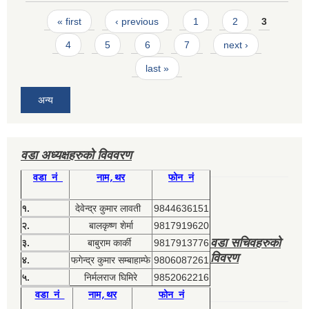
Pages
« first
‹ previous
1
2
3
4
5
6
7
next ›
last »
अन्य
वडा अध्यक्षहरुको विववरण
वडा नं
नाम,थर
फोन नं
१.
देवेन्द्र कुमार लावती
9844636151
२.
बालकृष्ण शेर्मा
9817919620
वडा सचिवहरुको
३.
बाबुराम कार्की
9817913776
विवरण
४.
फगेन्द्र कुमार सम्बाहाम्फे
9806087261
५.
निर्मलराज घिमिरे
9852062216
वडा नं
नाम,थर
फोन नं