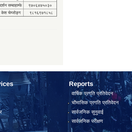
दर्शन सम्बाहाम्फे
९७०६४७५०३०
केश चेम्जोङ्ग
९८१६९७१८५८
ices
Reports
वार्षिक प्रगति प्रतिवेदन
ा
चौमासिक प्रगति प्रतिवेदन
र
सार्वजनिक सुनुवाई
सार्वजनिक परीक्षण