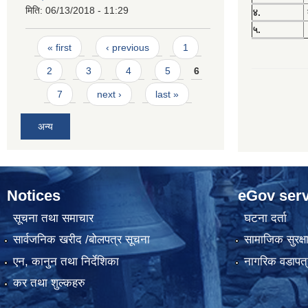
मिति:
06/13/2018 - 11:29
४.
५.
Pages
« first
‹ previous
1
2
3
4
5
6
7
next ›
last »
अन्य
Notices
eGov serv
सूचना तथा समाचार
घटना दर्ता
सार्वजनिक खरीद /बोलपत्र सूचना
सामाजिक सुरक्ष
एन, कानुन तथा निर्देशिका
नागरिक वडापत्
कर तथा शुल्कहरु