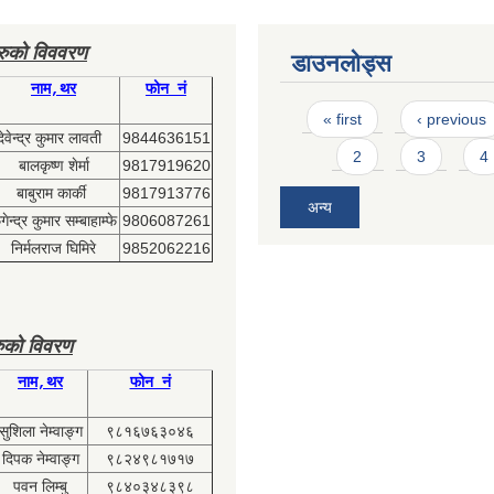
हरुको विववरण
डाउनलोड्स
नाम,थर
फोन नं
Pages
« first
‹ previous
देवेन्द्र कुमार लावती
9844636151
2
3
4
बालकृष्ण शेर्मा
9817919620
बाबुराम कार्की
9817913776
अन्य
ेन्द्र कुमार सम्बाहाम्फे
9806087261
निर्मलराज घिमिरे
9852062216
ुको विवरण
नाम,थर
फोन नं
सुशिला नेम्वाङ्ग
९८१६७६३०४६
दिपक नेम्वाङ्ग
९८२४९८१७१७
पवन लिम्बु
९८४०३४८३९८