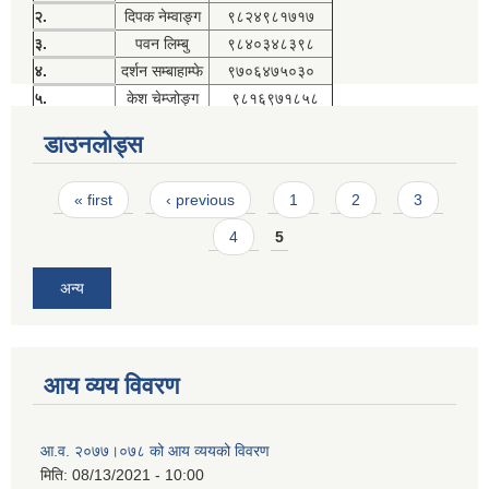
२.
दिपक नेम्वाङ्ग
९८२४९८१७१७
३.
पवन लिम्बु
९८४०३४८३९८
४.
दर्शन सम्बाहाम्फे
९७०६४७५०३०
५.
केश चेम्जोङ्ग
९८१६९७१८५८
डाउनलोड्स
Pages
« first
‹ previous
1
2
3
4
5
अन्य
आय व्यय विवरण
आ.व. २०७७।०७८ को आय व्ययको विवरण
मिति:
08/13/2021 - 10:00