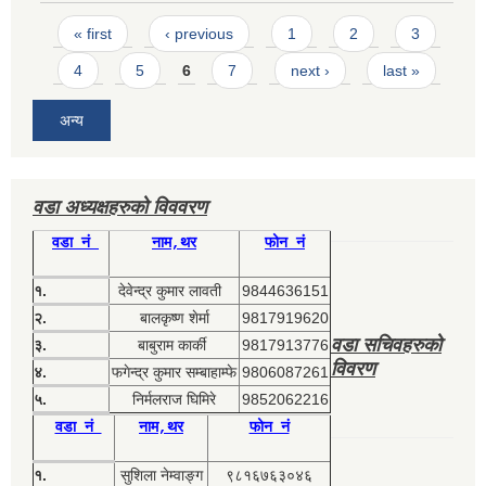
Pages
« first
‹ previous
1
2
3
4
5
6
7
next ›
last »
अन्य
वडा अध्यक्षहरुको विववरण
वडा नं
नाम,थर
फोन नं
१.
देवेन्द्र कुमार लावती
9844636151
२.
बालकृष्ण शेर्मा
9817919620
वडा सचिवहरुको
३.
बाबुराम कार्की
9817913776
विवरण
४.
फगेन्द्र कुमार सम्बाहाम्फे
9806087261
५.
निर्मलराज घिमिरे
9852062216
वडा नं
नाम,थर
फोन नं
१.
सुशिला नेम्वाङ्ग
९८१६७६३०४६