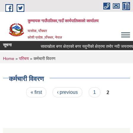
Skip to main content
कुम्मायक गाउँपालिका,गाउँ कार्यपालिकाको कार्यालय
यासोक, पाँचथर
कोशी प्रदेश ,पाँचथर, नेपाल
सूचना
सावाखोला बगर क्षेत्रको बगर यवुनीको क्षेत्रमा तमोर नदी जयरामघाट न
You are here
Home
»
परिचय
» कर्मचारी विवरण
कर्मचारी विवरण
Pages
« first
‹ previous
1
2