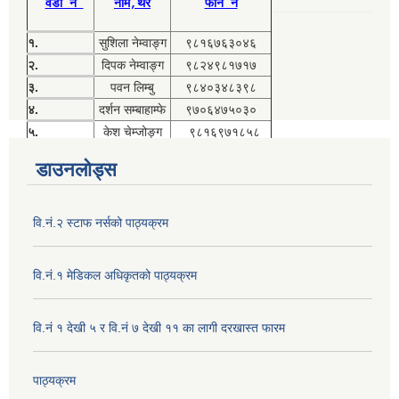
वडा नं
नाम,थर
फोन नं
१.
सुशिला नेम्वाङ्ग
९८१६७६३०४६
२.
दिपक नेम्वाङ्ग
९८२४९८१७१७
३.
पवन लिम्बु
९८४०३४८३९८
४.
दर्शन सम्बाहाम्फे
९७०६४७५०३०
५.
केश चेम्जोङ्ग
९८१६९७१८५८
डाउनलोड्स
वि.नं.२ स्टाफ नर्सको पाठ्यक्रम
वि.नं.१ मेडिकल अधिकृतको पाठ्यक्रम
वि.नं १ देखी ५ र वि.नं ७ देखी ११ का लागी दरखास्त फारम
पाठ्यक्रम