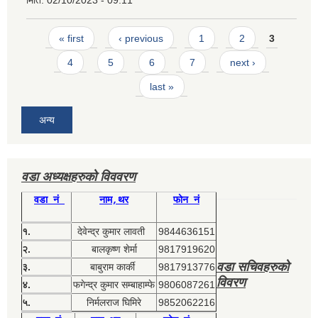
Pages
« first
‹ previous
1
2
3
4
5
6
7
next ›
last »
अन्य
वडा अध्यक्षहरुको विववरण
वडा नं
नाम,थर
फोन नं
१.
देवेन्द्र कुमार लावती
9844636151
२.
बालकृष्ण शेर्मा
9817919620
वडा सचिवहरुको
३.
बाबुराम कार्की
9817913776
विवरण
४.
फगेन्द्र कुमार सम्बाहाम्फे
9806087261
५.
निर्मलराज घिमिरे
9852062216