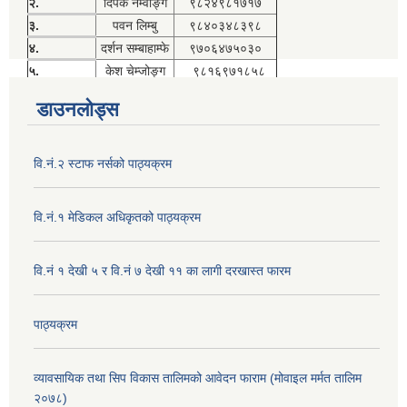
२.
दिपक नेम्वाङ्ग
९८२४९८१७१७
३.
पवन लिम्बु
९८४०३४८३९८
४.
दर्शन सम्बाहाम्फे
९७०६४७५०३०
५.
केश चेम्जोङ्ग
९८१६९७१८५८
डाउनलोड्स
वि.नं.२ स्टाफ नर्सको पाठ्यक्रम
वि.नं.१ मेडिकल अधिकृतको पाठ्यक्रम
वि.नं १ देखी ५ र वि.नं ७ देखी ११ का लागी दरखास्त फारम
पाठ्यक्रम
व्यावसायिक तथा सिप विकास तालिमको आवेदन फाराम (मोवाइल मर्मत तालिम
२०७८)