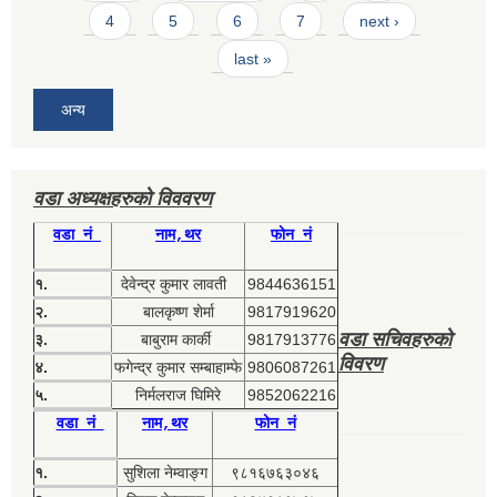
4
5
6
7
next ›
last »
अन्य
वडा अध्यक्षहरुको विववरण
वडा नं
नाम,थर
फोन नं
१.
देवेन्द्र कुमार लावती
9844636151
२.
बालकृष्ण शेर्मा
9817919620
वडा सचिवहरुको
३.
बाबुराम कार्की
9817913776
विवरण
४.
फगेन्द्र कुमार सम्बाहाम्फे
9806087261
५.
निर्मलराज घिमिरे
9852062216
वडा नं
नाम,थर
फोन नं
१.
सुशिला नेम्वाङ्ग
९८१६७६३०४६