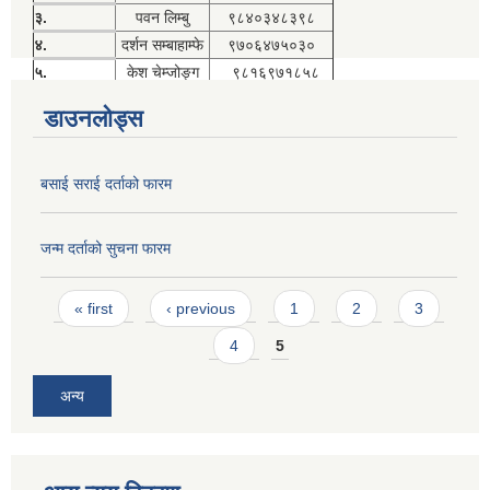
३.
पवन लिम्बु
९८४०३४८३९८
४.
दर्शन सम्बाहाम्फे
९७०६४७५०३०
५.
केश चेम्जोङ्ग
९८१६९७१८५८
डाउनलोड्स
बसाई सराई दर्ताको फारम
जन्म दर्ताको सुचना फारम
Pages
« first
‹ previous
1
2
3
4
5
अन्य