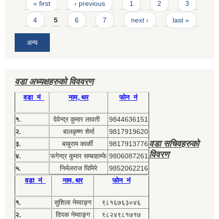
Pages
« first
‹ previous
1
2
3
4
5
6
7
next ›
last »
अन्य
वडा अध्यक्षहरुको विववरण
वडा नं
नाम,थर
फोन नं
१.
देवेन्द्र कुमार लावती
9844636151
२.
बालकृष्ण शेर्मा
9817919620
वडा सचिवहरुको
३.
बाबुराम कार्की
9817913776
विवरण
४.
फगेन्द्र कुमार सम्बाहाम्फे
9806087261
५.
निर्मलराज घिमिरे
9852062216
वडा नं
नाम,थर
फोन नं
१.
सुशिला नेम्वाङ्ग
९८१६७६३०४६
२.
दिपक नेम्वाङ्ग
९८२४९८१७१७