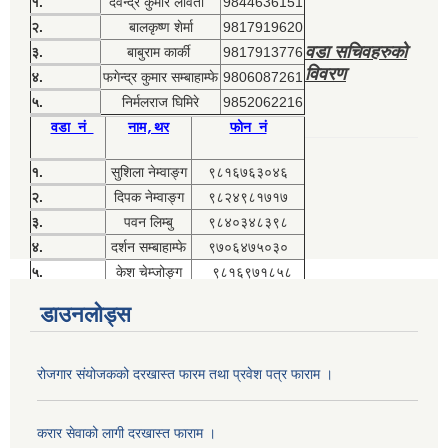
१.
देवेन्द्र कुमार लावती
9844636151
२.
बालकृष्ण शेर्मा
9817919620
वडा सचिवहरुको
३.
बाबुराम कार्की
9817913776
विवरण
४.
फगेन्द्र कुमार सम्बाहाम्फे
9806087261
५.
निर्मलराज घिमिरे
9852062216
वडा नं
नाम,थर
फोन नं
१.
सुशिला नेम्वाङ्ग
९८१६७६३०४६
२.
दिपक नेम्वाङ्ग
९८२४९८१७१७
३.
पवन लिम्बु
९८४०३४८३९८
४.
दर्शन सम्बाहाम्फे
९७०६४७५०३०
५.
केश चेम्जोङ्ग
९८१६९७१८५८
डाउनलोड्स
रोजगार संयोजकको दरखास्त फारम तथा प्रवेश पत्र फाराम ।
करार सेवाको लागी दरखास्त फाराम ।