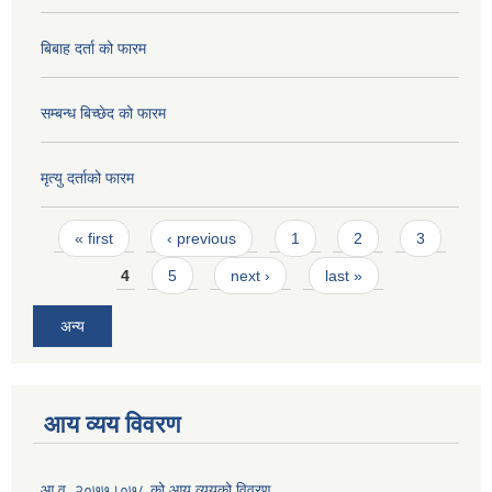
बिबाह दर्ता को फारम
सम्बन्ध बिच्छेद को फारम
मृत्यु दर्ताको फारम
Pages
« first
‹ previous
1
2
3
4
5
next ›
last »
अन्य
आय व्यय विवरण
आ.व. २०७७।०७८ को आय व्ययको विवरण