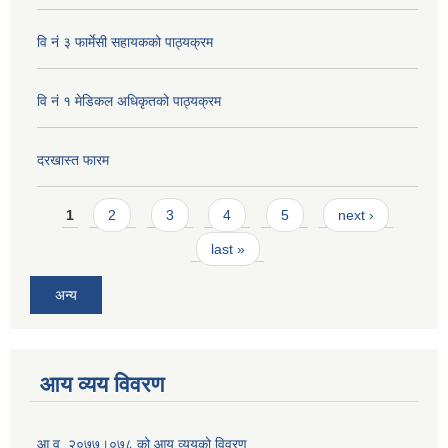
वि नं ३ फार्मेसी सहायकको पाठ्यक्रम
वि नं १ मेडिकल अधिकृतको पाठ्यक्रम
दरखास्त फारम
Pages
1
2
3
4
5
next ›
last »
अन्य
आय व्यय विवरण
आ.व. २०७७।०७८ को आय व्ययको विवरण