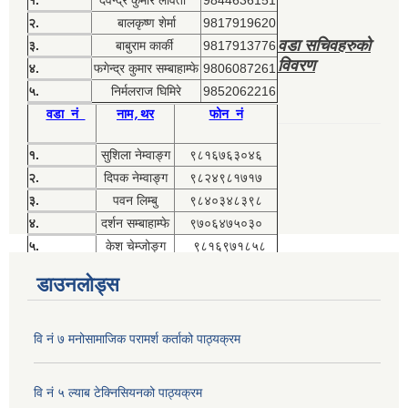
१.
देवेन्द्र कुमार लावती
9844636151
२.
बालकृष्ण शेर्मा
9817919620
वडा सचिवहरुको
३.
बाबुराम कार्की
9817913776
विवरण
४.
फगेन्द्र कुमार सम्बाहाम्फे
9806087261
५.
निर्मलराज घिमिरे
9852062216
वडा नं
नाम,थर
फोन नं
१.
सुशिला नेम्वाङ्ग
९८१६७६३०४६
२.
दिपक नेम्वाङ्ग
९८२४९८१७१७
३.
पवन लिम्बु
९८४०३४८३९८
४.
दर्शन सम्बाहाम्फे
९७०६४७५०३०
५.
केश चेम्जोङ्ग
९८१६९७१८५८
डाउनलोड्स
वि नं ७ मनोसामाजिक परामर्श कर्ताको पाठ्यक्रम
वि नं ५ ल्याब टेक्निसियनको पाठ्यक्रम