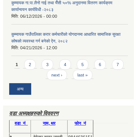
कुम्मायक गा.पा.लैनो गाई तथा भैँसी ५०% अनुदानमा वितरण कार्यक्रम
कार्यान्वयन कार्यविधी -२०८३
मिति:
06/12/2026 - 00:00
कुम्मायक गाउँपालिका करार कर्मचारीको योगदानमा आधारित सामाजिक सुरक्षा
कोषको व्यवस्था गर्न बनेको ऐन, २०८२
मिति:
04/21/2026 - 12:00
Pages
1
2
3
4
5
6
7
next ›
last »
अन्य
वडा अध्यक्षहरुको विववरण
वडा नं
नाम,थर
फोन नं