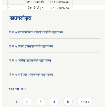
४.
दर्शन सम्बाहाम्फे
९७०६४७५०३०
५.
केश चेम्जोङ्ग
९८१६९७१८५८
डाउनलोड्स
वि नं ७ मनोसामाजिक परामर्श कर्ताको पाठ्यक्रम
वि नं ५ ल्याब टेक्निसियनको पाठ्यक्रम
वि नं ३ फार्मेसी सहायकको पाठ्यक्रम
वि नं १ मेडिकल अधिकृतको पाठ्यक्रम
दरखास्त फारम
Pages
1
2
3
4
5
next ›