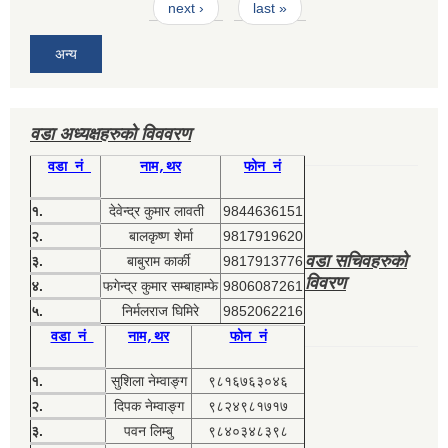
next ›
last »
अन्य
वडा अध्यक्षहरुको विववरण
वडा नं
नाम,थर
फोन नं
१.
देवेन्द्र कुमार लावती
9844636151
२.
बालकृष्ण शेर्मा
9817919620
वडा सचिवहरुको
३.
बाबुराम कार्की
9817913776
विवरण
४.
फगेन्द्र कुमार सम्बाहाम्फे
9806087261
५.
निर्मलराज घिमिरे
9852062216
वडा नं
नाम,थर
फोन नं
१.
सुशिला नेम्वाङ्ग
९८१६७६३०४६
२.
दिपक नेम्वाङ्ग
९८२४९८१७१७
३.
पवन लिम्बु
९८४०३४८३९८