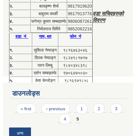
२.
बालकृष्ण शेर्मा
9817919620
वडा सचिवहरुको
३.
बाबुराम कार्की
9817913776
विवरण
४.
फगेन्द्र कुमार सम्बाहाम्फे
9806087261
५.
निर्मलराज घिमिरे
9852062216
वडा नं
नाम,थर
फोन नं
१.
सुशिला नेम्वाङ्ग
९८१६७६३०४६
२.
दिपक नेम्वाङ्ग
९८२४९८१७१७
३.
पवन लिम्बु
९८४०३४८३९८
४.
दर्शन सम्बाहाम्फे
९७०६४७५०३०
५.
केश चेम्जोङ्ग
९८१६९७१८५८
डाउनलोड्स
Pages
« first
‹ previous
1
2
3
4
5
अन्य