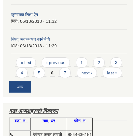
कु्म्मायक शिक्षा ऐन
मिति:
06/13/2018 - 11:32
बिपद् ब्यवस्थापन कार्यबिधि
मिति:
06/13/2018 - 11:29
Pages
« first
‹ previous
1
2
3
4
5
6
7
next ›
last »
अन्य
वडा अध्यक्षहरुको विववरण
वडा नं
नाम,थर
फोन नं
१.
देवेन्द्र कुमार लावती
9844636151