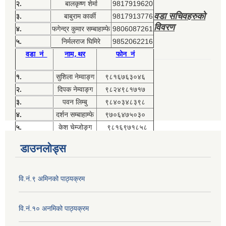
२.
बालकृष्ण शेर्मा
9817919620
वडा सचिवहरुको
३.
बाबुराम कार्की
9817913776
विवरण
४.
फगेन्द्र कुमार सम्बाहाम्फे
9806087261
५.
निर्मलराज घिमिरे
9852062216
वडा नं
नाम,थर
फोन नं
१.
सुशिला नेम्वाङ्ग
९८१६७६३०४६
२.
दिपक नेम्वाङ्ग
९८२४९८१७१७
३.
पवन लिम्बु
९८४०३४८३९८
४.
दर्शन सम्बाहाम्फे
९७०६४७५०३०
५.
केश चेम्जोङ्ग
९८१६९७१८५८
डाउनलोड्स
वि.नं.९ अमिनको पाठ्यक्रम
वि.नं.१० अनमिको पाठ्यक्रम