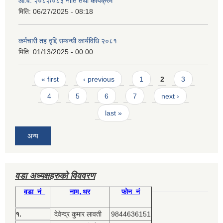
आ.व. २०८२/०८३ नीति तथा कार्यक्रम
मिति:
06/27/2025 - 08:18
कर्मचारी तह वृद्दि सम्बन्धी कार्यविधि २०८१
मिति:
01/13/2025 - 00:00
Pages
« first
‹ previous
1
2
3
4
5
6
7
next ›
last »
अन्य
वडा अध्यक्षहरुको विववरण
वडा नं
नाम,थर
फोन नं
१.
देवेन्द्र कुमार लावती
9844636151