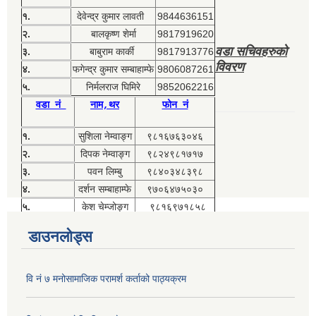
१.
देवेन्द्र कुमार लावती
9844636151
२.
बालकृष्ण शेर्मा
9817919620
वडा सचिवहरुको
३.
बाबुराम कार्की
9817913776
विवरण
४.
फगेन्द्र कुमार सम्बाहाम्फे
9806087261
५.
निर्मलराज घिमिरे
9852062216
वडा नं
नाम,थर
फोन नं
१.
सुशिला नेम्वाङ्ग
९८१६७६३०४६
२.
दिपक नेम्वाङ्ग
९८२४९८१७१७
३.
पवन लिम्बु
९८४०३४८३९८
४.
दर्शन सम्बाहाम्फे
९७०६४७५०३०
५.
केश चेम्जोङ्ग
९८१६९७१८५८
डाउनलोड्स
वि नं ७ मनोसामाजिक परामर्श कर्ताको पाठ्यक्रम