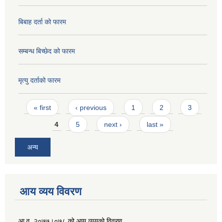
बिबाह दर्ता को फारम
सम्बन्ध बिच्छेद को फारम
मृत्यु दर्ताको फारम
Pages
« first
‹ previous
1
2
3
4
5
next ›
last »
अन्य
आय व्यय विवरण
आ.व. २०७७।०७८ को आय व्ययको विवरण