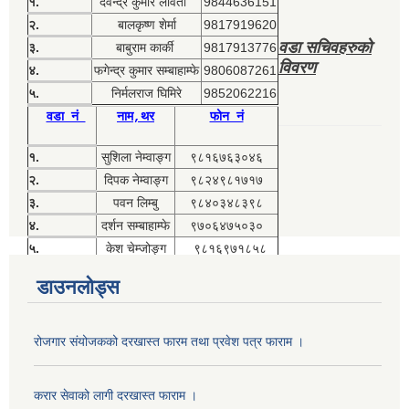
१.
देवेन्द्र कुमार लावती
9844636151
२.
बालकृष्ण शेर्मा
9817919620
वडा सचिवहरुको
३.
बाबुराम कार्की
9817913776
विवरण
४.
फगेन्द्र कुमार सम्बाहाम्फे
9806087261
५.
निर्मलराज घिमिरे
9852062216
वडा नं
नाम,थर
फोन नं
१.
सुशिला नेम्वाङ्ग
९८१६७६३०४६
२.
दिपक नेम्वाङ्ग
९८२४९८१७१७
३.
पवन लिम्बु
९८४०३४८३९८
४.
दर्शन सम्बाहाम्फे
९७०६४७५०३०
५.
केश चेम्जोङ्ग
९८१६९७१८५८
डाउनलोड्स
रोजगार संयोजकको दरखास्त फारम तथा प्रवेश पत्र फाराम ।
करार सेवाको लागी दरखास्त फाराम ।