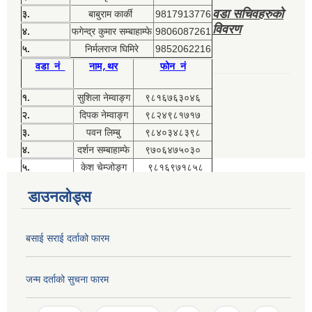
वडा सचिवहरुको
३.
बाबुराम कार्की
9817913776
विवरण
४.
फगेन्द्र कुमार सम्बाहाम्फे
9806087261
५.
निर्मलराज घिमिरे
9852062216
वडा नं
नाम,थर
फोन नं
१.
सुशिला नेम्वाङ्ग
९८१६७६३०४६
२.
दिपक नेम्वाङ्ग
९८२४९८१७१७
३.
पवन लिम्बु
९८४०३४८३९८
४.
दर्शन सम्बाहाम्फे
९७०६४७५०३०
५.
केश चेम्जोङ्ग
९८१६९७१८५८
डाउनलोड्स
बसाई सराई दर्ताको फारम
जन्म दर्ताको सुचना फारम