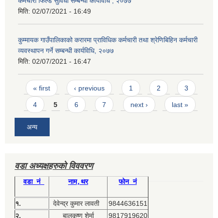
कर्मचारी फिल्ड सुविधा सम्बन्धी कार्यविधि , २०७७
मिति:
02/07/2021 - 16:49
कुम्मायक गाउँपालिकाको करारमा प्राविधिक कर्मचारी तथा श्रेणिबिहिन कर्मचारी
व्यवस्थापन गर्ने सम्बन्धी कार्यविधि, २०७७
मिति:
02/07/2021 - 16:47
Pages
« first
‹ previous
1
2
3
4
5
6
7
next ›
last »
अन्य
वडा अध्यक्षहरुको विववरण
वडा नं
नाम,थर
फोन नं
१.
देवेन्द्र कुमार लावती
9844636151
२.
बालकृष्ण शेर्मा
9817919620