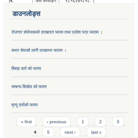
५.
केश चेम्जोङ्ग
९८१६९७१८५८
डाउनलोड्स
रोजगार संयोजकको दरखास्त फारम तथा प्रवेश पत्र फाराम ।
करार सेवाको लागी दरखास्त फाराम ।
बिबाह दर्ता को फारम
सम्बन्ध बिच्छेद को फारम
मृत्यु दर्ताको फारम
Pages
« first
‹ previous
1
2
3
4
5
next ›
last »