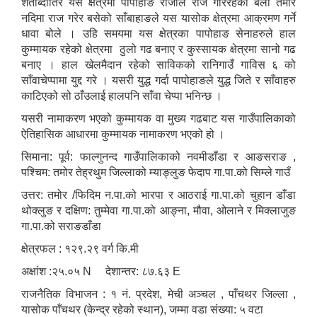
शताब्दीतिर यस क्षेत्रमा पापोहाङ राजाले राज गरिरहेको बेला तमोर
नदिमा राज गरेर बसेको साँबाहाङले यस यासोक क्षेत्रमा आक्रमण गर्ने
धावा बोले । उहि समयमा यस क्षेत्रका पापोहाङ सेनाहरुले हाल
कुम्मायक रहेको क्षेत्रमा ठुलो गढ बनाए र कुस्सायक क्षेत्रमा सानो गढ
बनाए । हाल खेलमैदान रहेको साविकको रानिगाउँ गाविस ६ को
साँवाचेप्पामा युद्द गरे । यसरी युद्ध गर्दा पापोहाङले युद्ध जिते र साँवाहरु
काटिएको सो ठाँउलाई हालपनि साँवा चेप्पा भनिन्छ ।
यसरी नामाकरण भएको कुम्मायक वा मुख्य गढबाट यस गाउँपालिकाको
ऐतिहासिक आधारमा कुम्मायक नामाकरण भएको हो ।
सिमाना: पूर्व: फाल्गुनन्द गाउँपालिकाको नवमीडाँडा र आङसराङ ,
पश्चिम: तमोर तेह्रथुम जिल्लाको म्याङ्लुङ फेदाप गा.पा.को सिम्ले गाउँ
उत्तर: तमोर /फिदिम न.पा.को भारपा र आठराई गा.पा.को चुहान डाँडा
थोक्लुङ र दक्षिण: तुम्मेवा गा.पा.को आङ्ना, मौवा, ओलाने र मिक्लाजुङ
गा.पा.को सराङडाँडा
क्षेत्रफल : १२९.२९ वर्ग कि.मी
अक्षांश :२५.०५ N देशान्तर: ८७.६३ E
राजनैतिक विभाजन : १ नं. प्रदेश, मेची अञ्चल , पाँचथर जिल्ला ,
यासोक पाँचथर (केन्द्र रहेको स्थान), जम्मा वडा संख्या: ५ वटा