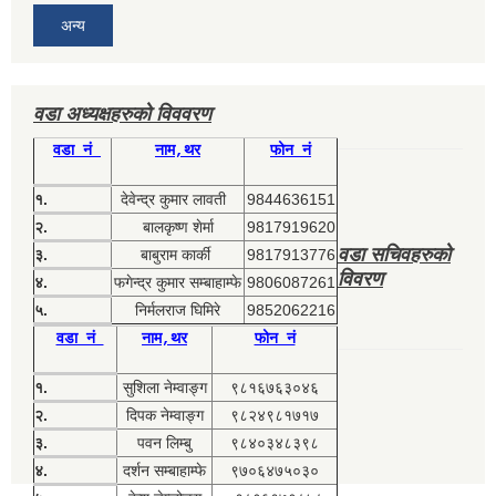
अन्य
वडा अध्यक्षहरुको विववरण
वडा नं
नाम,थर
फोन नं
१.
देवेन्द्र कुमार लावती
9844636151
२.
बालकृष्ण शेर्मा
9817919620
वडा सचिवहरुको
३.
बाबुराम कार्की
9817913776
विवरण
४.
फगेन्द्र कुमार सम्बाहाम्फे
9806087261
५.
निर्मलराज घिमिरे
9852062216
वडा नं
नाम,थर
फोन नं
१.
सुशिला नेम्वाङ्ग
९८१६७६३०४६
२.
दिपक नेम्वाङ्ग
९८२४९८१७१७
३.
पवन लिम्बु
९८४०३४८३९८
४.
दर्शन सम्बाहाम्फे
९७०६४७५०३०