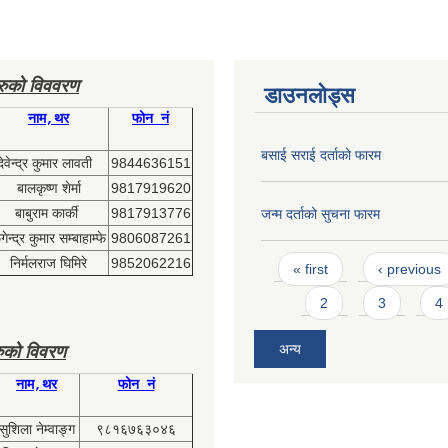
हरुको विववरण
डाउनलोड्स
नाम,थर
फोन नं
बसाई सराई दर्ताको फारम
देवेन्द्र कुमार लावती
9844636151
बालकृष्ण शेर्मा
9817919620
बाबुराम कार्की
9817913776
जन्म दर्ताको सुचना फारम
ेन्द्र कुमार सम्बाहाम्फे
9806087261
Pages
निर्मलराज घिमिरे
9852062216
« first
‹ previous
2
3
4
अन्य
ुको विवरण
नाम,थर
फोन नं
सुशिला नेम्वाङ्ग
९८१६७६३०४६