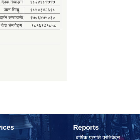
दिपक नेम्वाङ्ग
९८२४९८१७१७
पवन लिम्बु
९८४०३४८३९८
दर्शन सम्बाहाम्फे
९७०६४७५०३०
केश चेम्जोङ्ग
९८१६९७१८५८
ices
Reports
वार्षिक प्रगति प्रतिवेदन