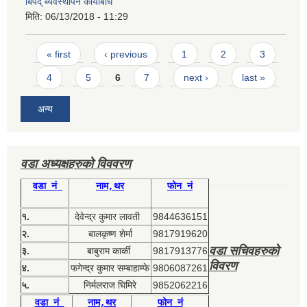
बिपद् ब्यवस्थापन कार्यबिधि
मिति:
06/13/2018 - 11:29
Pages
« first
‹ previous
1
2
3
4
5
6
7
next ›
last »
अन्य
वडा अध्यक्षहरुको विववरण
वडा नं
नाम,थर
फोन नं
१.
देवेन्द्र कुमार लावती
9844636151
२.
बालकृष्ण शेर्मा
9817919620
वडा सचिवहरुको
३.
बाबुराम कार्की
9817913776
विवरण
४.
फगेन्द्र कुमार सम्बाहाम्फे
9806087261
५.
निर्मलराज घिमिरे
9852062216
वडा नं
नाम,थर
फोन नं