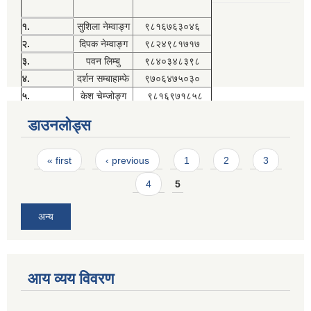
१.
सुशिला नेम्वाङ्ग
९८१६७६३०४६
२.
दिपक नेम्वाङ्ग
९८२४९८१७१७
३.
पवन लिम्बु
९८४०३४८३९८
४.
दर्शन सम्बाहाम्फे
९७०६४७५०३०
५.
केश चेम्जोङ्ग
९८१६९७१८५८
डाउनलोड्स
Pages
« first
‹ previous
1
2
3
4
5
अन्य
आय व्यय विवरण