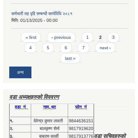
कर्मचारी तह वृद्दि सम्बन्धी कार्यविधि २०८१
मिति:
01/13/2025 - 00:00
Pages
« first
‹ previous
1
2
3
4
5
6
7
next ›
last »
अन्य
वडा अध्यक्षहरुको विववरण
वडा नं
नाम,थर
फोन नं
१.
देवेन्द्र कुमार लावती
9844636151
२.
बालकृष्ण शेर्मा
9817919620
वडा सचिवहरुको
३.
बाबुराम कार्की
9817913776