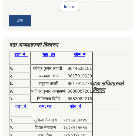
last »
अन्य
वडा अध्यक्षहरुको विववरण
वडा नं
नाम,थर
फोन नं
१.
देवेन्द्र कुमार लावती
9844636151
२.
बालकृष्ण शेर्मा
9817919620
वडा सचिवहरुको
३.
बाबुराम कार्की
9817913776
विवरण
४.
फगेन्द्र कुमार सम्बाहाम्फे
9806087261
५.
निर्मलराज घिमिरे
9852062216
वडा नं
नाम,थर
फोन नं
१.
सुशिला नेम्वाङ्ग
९८१६७६३०४६
२.
दिपक नेम्वाङ्ग
९८२४९८१७१७
३.
पवन लिम्बु
९८४०३४८३९८