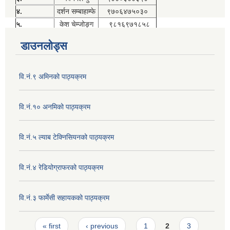
४.
दर्शन सम्बाहाम्फे
९७०६४७५०३०
५.
केश चेम्जोङ्ग
९८१६९७१८५८
डाउनलोड्स
वि.नं.९ अमिनको पाठ्यक्रम
वि.नं.१० अनमिको पाठ्यक्रम
वि.नं.५ ल्याब टेक्निसियनको पाठ्यक्रम
वि.नं.४ रेडियोग्राफरको पाठ्यक्रम
वि.नं.३ फार्मेसी सहायकको पाठ्यक्रम
Pages
« first
‹ previous
1
2
3