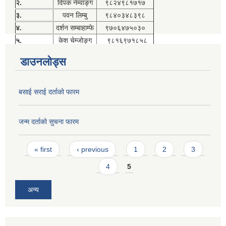
२.
दिपक नेम्वाङ्ग
९८२४९८१७१७
३.
पवन लिम्बु
९८४०३४८३९८
४.
दर्शन सम्बाहाम्फे
९७०६४७५०३०
५.
केश चेम्जोङ्ग
९८१६९७१८५८
डाउनलोड्स
बसाई सराई दर्ताको फारम
जन्म दर्ताको सुचना फारम
Pages
« first
‹ previous
1
2
3
4
5
अन्य