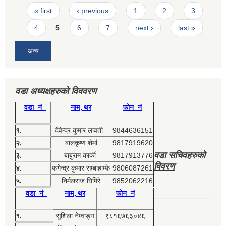
Pages
« first
‹ previous
1
2
3
4
5
6
7
next ›
last »
अन्य
वडा अध्यक्षहरुको विववरण
वडा नं
नाम,थर
फोन नं
१.
देवेन्द्र कुमार लावती
9844636151
२.
बालकृष्ण शेर्मा
9817919620
वडा सचिवहरुको
३.
बाबुराम कार्की
9817913776
विवरण
४.
फगेन्द्र कुमार सम्बाहाम्फे
9806087261
५.
निर्मलराज घिमिरे
9852062216
वडा नं
नाम,थर
फोन नं
१.
सुशिला नेम्वाङ्ग
९८१६७६३०४६