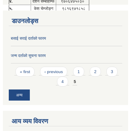
४.
दर्शन सम्बाहाम्फे
९७०६४७५०३०
५.
केश चेम्जोङ्ग
९८१६९७१८५८
डाउनलोड्स
बसाई सराई दर्ताको फारम
जन्म दर्ताको सुचना फारम
Pages
« first
‹ previous
1
2
3
4
5
अन्य
आय व्यय विवरण