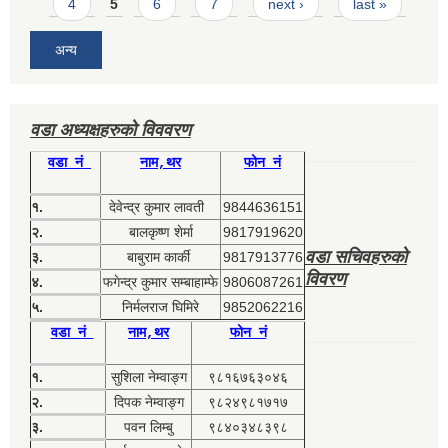
4
5
6
7
next ›
last »
अन्य
वडा अध्यक्षहरुको विववरण
वडा नं
नाम,थर
फोन नं
१.
देवेन्द्र कुमार लावती
9844636151
२.
बालकृष्ण शेर्मा
9817919620
वडा सचिवहरुको
३.
बाबुराम कार्की
9817913776
विवरण
४.
फगेन्द्र कुमार सम्बाहाम्फे
9806087261
५.
निर्मलराज घिमिरे
9852062216
वडा नं
नाम,थर
फोन नं
१.
सुशिला नेम्वाङ्ग
९८१६७६३०४६
२.
दिपक नेम्वाङ्ग
९८२४९८१७१७
३.
पवन लिम्बु
९८४०३४८३९८