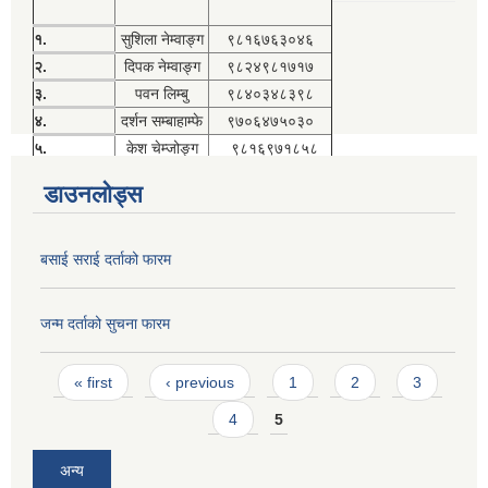
१.
सुशिला नेम्वाङ्ग
९८१६७६३०४६
२.
दिपक नेम्वाङ्ग
९८२४९८१७१७
३.
पवन लिम्बु
९८४०३४८३९८
४.
दर्शन सम्बाहाम्फे
९७०६४७५०३०
५.
केश चेम्जोङ्ग
९८१६९७१८५८
डाउनलोड्स
बसाई सराई दर्ताको फारम
जन्म दर्ताको सुचना फारम
Pages
« first
‹ previous
1
2
3
4
5
अन्य