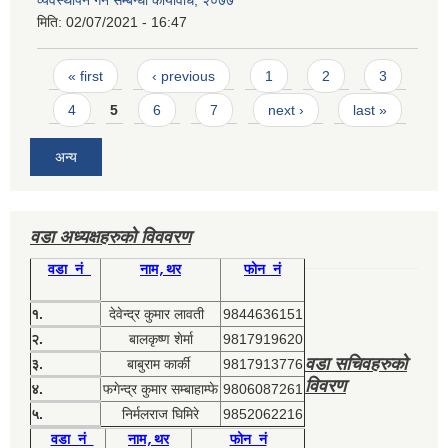
मिति:
02/07/2021 - 16:47
Pages
« first
‹ previous
1
2
3
4
5
6
7
next ›
last »
अन्य
वडा अध्यक्षहरुको विववरण
वडा नं
नाम,थर
फोन नं
१.
देवेन्द्र कुमार लावती
9844636151
२.
बालकृष्ण शेर्मा
9817919620
वडा सचिवहरुको
३.
बाबुराम कार्की
9817913776
विवरण
४.
फगेन्द्र कुमार सम्बाहाम्फे
9806087261
५.
निर्मलराज घिमिरे
9852062216
वडा नं
नाम,थर
फोन नं