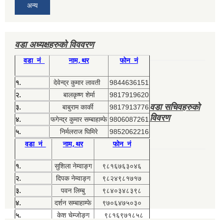
अन्य
वडा अध्यक्षहरुको विववरण
वडा नं
नाम,थर
फोन नं
१.
देवेन्द्र कुमार लावती
9844636151
२.
बालकृष्ण शेर्मा
9817919620
वडा सचिवहरुको
३.
बाबुराम कार्की
9817913776
विवरण
४.
फगेन्द्र कुमार सम्बाहाम्फे
9806087261
५.
निर्मलराज घिमिरे
9852062216
वडा नं
नाम,थर
फोन नं
१.
सुशिला नेम्वाङ्ग
९८१६७६३०४६
२.
दिपक नेम्वाङ्ग
९८२४९८१७१७
३.
पवन लिम्बु
९८४०३४८३९८
४.
दर्शन सम्बाहाम्फे
९७०६४७५०३०
५.
केश चेम्जोङ्ग
९८१६९७१८५८