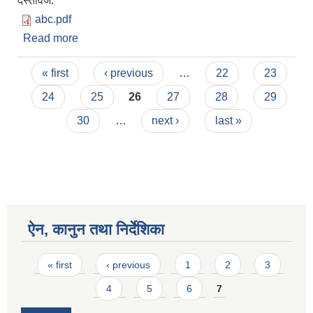
दस्तावेज:
abc.pdf
Read more
about पुरानो भवन मर्मत गर्ने कार्यको लागि दररेट पेश गर्ने बारे
सूचना !!
Pages
« first
‹ previous
…
22
23
24
25
26
27
28
29
30
…
next ›
last »
ऐन, कानुन तथा निर्देशिका
Pages
« first
‹ previous
1
2
3
4
5
6
7