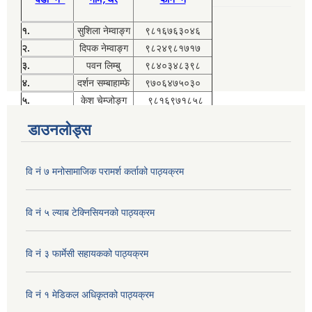
वडा नं
नाम,थर
फोन नं
१.
सुशिला नेम्वाङ्ग
९८१६७६३०४६
२.
दिपक नेम्वाङ्ग
९८२४९८१७१७
३.
पवन लिम्बु
९८४०३४८३९८
४.
दर्शन सम्बाहाम्फे
९७०६४७५०३०
५.
केश चेम्जोङ्ग
९८१६९७१८५८
डाउनलोड्स
वि नं ७ मनोसामाजिक परामर्श कर्ताको पाठ्यक्रम
वि नं ५ ल्याब टेक्निसियनको पाठ्यक्रम
वि नं ३ फार्मेसी सहायकको पाठ्यक्रम
वि नं १ मेडिकल अधिकृतको पाठ्यक्रम