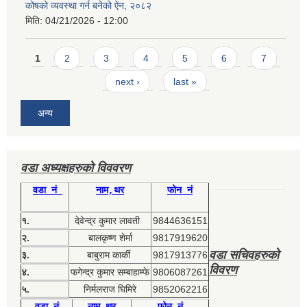
कोषको व्यवस्था गर्न बनेको ऐन, २०८२
मिति:
04/21/2026 - 12:00
Pages
1
2
3
4
5
6
7
next ›
last »
अन्य
वडा अध्यक्षहरुको विववरण
वडा नं
नाम,थर
फोन नं
१.
देवेन्द्र कुमार लावती
9844636151
२.
बालकृष्ण शेर्मा
9817919620
वडा सचिवहरुको
३.
बाबुराम कार्की
9817913776
विवरण
४.
फगेन्द्र कुमार सम्बाहाम्फे
9806087261
५.
निर्मलराज घिमिरे
9852062216