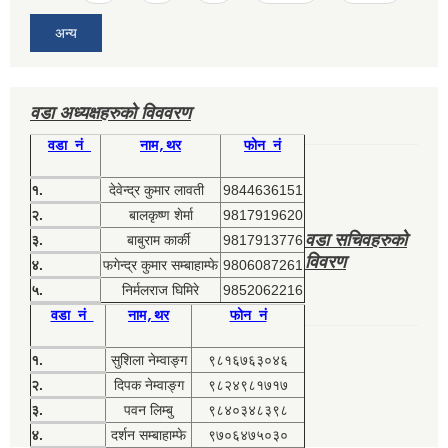
अन्य
वडा अध्यक्षहरुको विववरण
वडा नं
नाम,थर
फोन नं
१.
देवेन्द्र कुमार लावती
9844636151
२.
बालकृष्ण शेर्मा
9817919620
वडा सचिवहरुको
३.
बाबुराम कार्की
9817913776
विवरण
४.
फगेन्द्र कुमार सम्बाहाम्फे
9806087261
५.
निर्मलराज घिमिरे
9852062216
वडा नं
नाम,थर
फोन नं
१.
सुशिला नेम्वाङ्ग
९८१६७६३०४६
२.
दिपक नेम्वाङ्ग
९८२४९८१७१७
३.
पवन लिम्बु
९८४०३४८३९८
४.
दर्शन सम्बाहाम्फे
९७०६४७५०३०