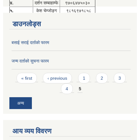
४.
दर्शन सम्बाहाम्फे
९७०६४७५०३०
५.
केश चेम्जोङ्ग
९८१६९७१८५८
डाउनलोड्स
बसाई सराई दर्ताको फारम
जन्म दर्ताको सुचना फारम
Pages
« first
‹ previous
1
2
3
4
5
अन्य
आय व्यय विवरण