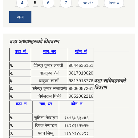
4
5
6
7
next ›
last »
अन्य
वडा अध्यक्षहरुको विववरण
वडा नं
नाम,थर
फोन नं
१.
देवेन्द्र कुमार लावती
9844636151
२.
बालकृष्ण शेर्मा
9817919620
वडा सचिवहरुको
३.
बाबुराम कार्की
9817913776
विवरण
४.
फगेन्द्र कुमार सम्बाहाम्फे
9806087261
५.
निर्मलराज घिमिरे
9852062216
वडा नं
नाम,थर
फोन नं
१.
सुशिला नेम्वाङ्ग
९८१६७६३०४६
२.
दिपक नेम्वाङ्ग
९८२४९८१७१७
३.
पवन लिम्बु
९८४०३४८३९८