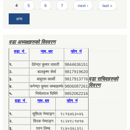
4
5
6
7
next ›
last »
अन्य
वडा अध्यक्षहरुको विववरण
वडा नं
नाम,थर
फोन नं
१.
देवेन्द्र कुमार लावती
9844636151
२.
बालकृष्ण शेर्मा
9817919620
वडा सचिवहरुको
३.
बाबुराम कार्की
9817913776
विवरण
४.
फगेन्द्र कुमार सम्बाहाम्फे
9806087261
५.
निर्मलराज घिमिरे
9852062216
वडा नं
नाम,थर
फोन नं
१.
सुशिला नेम्वाङ्ग
९८१६७६३०४६
२.
दिपक नेम्वाङ्ग
९८२४९८१७१७
३.
पवन लिम्बु
९८४०३४८३९८