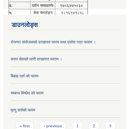
४.
दर्शन सम्बाहाम्फे
९७०६४७५०३०
५.
केश चेम्जोङ्ग
९८१६९७१८५८
डाउनलोड्स
रोजगार संयोजकको दरखास्त फारम तथा प्रवेश पत्र फाराम ।
करार सेवाको लागी दरखास्त फाराम ।
बिबाह दर्ता को फारम
सम्बन्ध बिच्छेद को फारम
मृत्यु दर्ताको फारम
Pages
« first
‹ previous
1
2
3