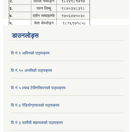
२.
दिपक नेम्वाङ्ग
९८२४९८१७१७
३.
पवन लिम्बु
९८४०३४८३९८
४.
दर्शन सम्बाहाम्फे
९७०६४७५०३०
५.
केश चेम्जोङ्ग
९८१६९७१८५८
डाउनलोड्स
वि.नं.९ अमिनको पाठ्यक्रम
वि.नं.१० अनमिको पाठ्यक्रम
वि.नं.५ ल्याब टेक्निसियनको पाठ्यक्रम
वि.नं.४ रेडियोग्राफरको पाठ्यक्रम
वि.नं.३ फार्मेसी सहायकको पाठ्यक्रम