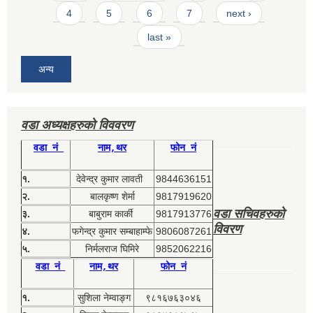
4
5
6
7
next ›
last »
अन्य
वडा अध्यक्षहरुको विववरण
वडा नं
नाम,थर
फोन नं
१.
देवेन्द्र कुमार लावती
9844636151
२.
बालकृष्ण शेर्मा
9817919620
वडा सचिवहरुको
३.
बाबुराम कार्की
9817913776
विवरण
४.
फगेन्द्र कुमार सम्बाहाम्फे
9806087261
५.
निर्मलराज घिमिरे
9852062216
वडा नं
नाम,थर
फोन नं
१.
सुशिला नेम्वाङ्ग
९८१६७६३०४६