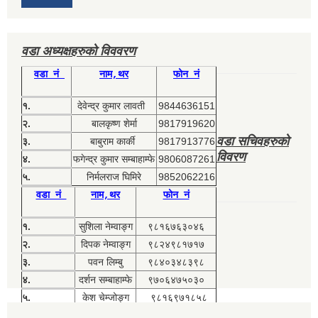
वडा अध्यक्षहरुको विववरण
वडा नं
नाम,थर
फोन नं
१.
देवेन्द्र कुमार लावती
9844636151
२.
बालकृष्ण शेर्मा
9817919620
वडा सचिवहरुको
३.
बाबुराम कार्की
9817913776
विवरण
४.
फगेन्द्र कुमार सम्बाहाम्फे
9806087261
५.
निर्मलराज घिमिरे
9852062216
वडा नं
नाम,थर
फोन नं
१.
सुशिला नेम्वाङ्ग
९८१६७६३०४६
२.
दिपक नेम्वाङ्ग
९८२४९८१७१७
३.
पवन लिम्बु
९८४०३४८३९८
४.
दर्शन सम्बाहाम्फे
९७०६४७५०३०
५.
केश चेम्जोङ्ग
९८१६९७१८५८