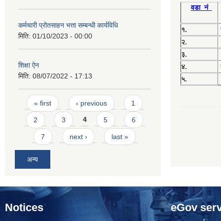
वडा नं
कर्मचारी प्रोतसाहन भत्ता सम्बन्धी कार्यविधि
१.
मिति:
01/10/2023 - 00:00
२.
३.
शिक्षा ऐन
४.
मिति:
08/07/2022 - 17:13
५.
Pages
« first
‹ previous
1
2
3
4
5
6
7
next ›
last »
अन्य
Notices
eGov serv