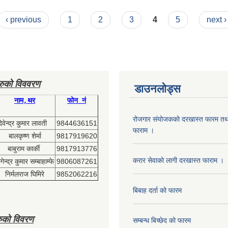
ा भत्ता प्राप्त गर्ने लाभग्राहिहरुको विवरण
‹ previous
1
2
3
4
5
next ›
हरुको विववरण
डाउनलोड्स
नाम,थर
फोन नं
रोजगार संयोजकको दरखास्त फारम तथा
देवेन्द्र कुमार लावती
9844636151
फाराम ।
बालकृष्ण शेर्मा
9817919620
बाबुराम कार्की
9817913776
करार सेवाको लागी दरखास्त फाराम ।
ेन्द्र कुमार सम्बाहाम्फे
9806087261
निर्मलराज घिमिरे
9852062216
बिबाह दर्ता को फारम
ुको विवरण
सम्बन्ध बिच्छेद को फारम