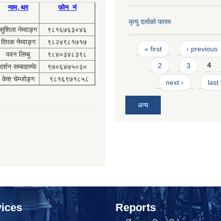
नाम,थर
फोन नं
मृत्यु दर्ताको फारम
सुशिला नेम्वाङ्ग
९८१६७६३०४६
दिपक नेम्वाङ्ग
९८२४९८१७१७
Pages
« first
‹ previous
पवन लिम्बु
९८४०३४८३९८
2
3
4
दर्शन सम्बाहाम्फे
९७०६४७५०३०
केश चेम्जोङ्ग
९८१६९७१८५८
next ›
last
अन्य
ices
Reports