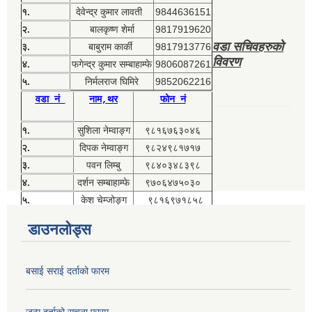
१.
देवेन्द्र कुमार लावती
9844636151
२.
बालकृष्ण शेर्मा
9817919620
वडा सचिवहरुको
३.
बाबुराम कार्की
9817913776
विवरण
४.
फगेन्द्र कुमार सम्बाहाम्फे
9806087261
५.
निर्मलराज घिमिरे
9852062216
वडा नं
नाम,थर
फोन नं
१.
सुशिला नेम्वाङ्ग
९८१६७६३०४६
२.
दिपक नेम्वाङ्ग
९८२४९८१७१७
३.
पवन लिम्बु
९८४०३४८३९८
४.
दर्शन सम्बाहाम्फे
९७०६४७५०३०
५.
केश चेम्जोङ्ग
९८१६९७१८५८
डाउनलोड्स
बसाई सराई दर्ताको फारम