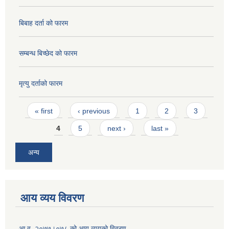
बिबाह दर्ता को फारम
सम्बन्ध बिच्छेद को फारम
मृत्यु दर्ताको फारम
Pages
« first
‹ previous
1
2
3
4
5
next ›
last »
अन्य
आय व्यय विवरण
आ.व. २०७७।०७८ को आय व्ययको विवरण