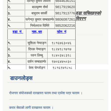
१.
देवेन्द्र कुमार लावती
9844636151
२.
बालकृष्ण शेर्मा
9817919620
वडा सचिवहरुको
३.
बाबुराम कार्की
9817913776
विवरण
४.
फगेन्द्र कुमार सम्बाहाम्फे
9806087261
५.
निर्मलराज घिमिरे
9852062216
वडा नं
नाम,थर
फोन नं
१.
सुशिला नेम्वाङ्ग
९८१६७६३०४६
२.
दिपक नेम्वाङ्ग
९८२४९८१७१७
३.
पवन लिम्बु
९८४०३४८३९८
४.
दर्शन सम्बाहाम्फे
९७०६४७५०३०
५.
केश चेम्जोङ्ग
९८१६९७१८५८
डाउनलोड्स
रोजगार संयोजकको दरखास्त फारम तथा प्रवेश पत्र फाराम ।
करार सेवाको लागी दरखास्त फाराम ।