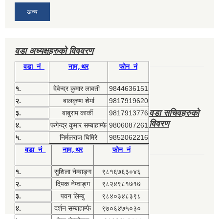
अन्य
वडा अध्यक्षहरुको विववरण
वडा नं
नाम,थर
फोन नं
१.
देवेन्द्र कुमार लावती
9844636151
२.
बालकृष्ण शेर्मा
9817919620
वडा सचिवहरुको
३.
बाबुराम कार्की
9817913776
विवरण
४.
फगेन्द्र कुमार सम्बाहाम्फे
9806087261
५.
निर्मलराज घिमिरे
9852062216
वडा नं
नाम,थर
फोन नं
१.
सुशिला नेम्वाङ्ग
९८१६७६३०४६
२.
दिपक नेम्वाङ्ग
९८२४९८१७१७
३.
पवन लिम्बु
९८४०३४८३९८
४.
दर्शन सम्बाहाम्फे
९७०६४७५०३०