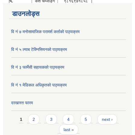
५.
केश चेम्जोङ्ग
९८१६९७१८५८
डाउनलोड्स
वि नं ७ मनोसामाजिक परामर्श कर्ताको पाठ्यक्रम
वि नं ५ ल्याब टेक्निसियनको पाठ्यक्रम
वि नं ३ फार्मेसी सहायकको पाठ्यक्रम
वि नं १ मेडिकल अधिकृतको पाठ्यक्रम
दरखास्त फारम
Pages
1
2
3
4
5
next ›
last »